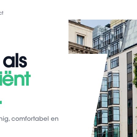
ct
als
iënt
.
ig, comfortabel en