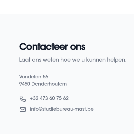
Contacteer ons
Laat ons weten hoe we u kunnen helpen.
Adres
Vondelen 56
9450 Denderhoutem
Telefoon
+32 473 60 75 62
E-mail
info@studiebureau-mast.be