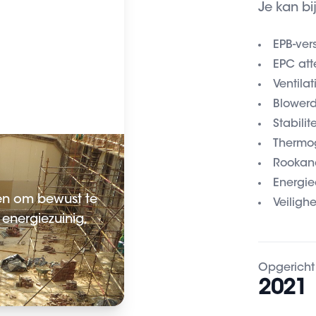
Je kan bi
EPB-ver
EPC att
Ventila
Blowerd
Stabilit
Thermog
Rookan
Energie
nen om bewust te
Veiligh
energiezuinig,
Opgericht
2021