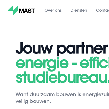
Mast
Over ons
Diensten
Conta
Jouw partner 
energie - effic
studiebureau
Want duurzaam bouwen is energiezuin
veilig bouwen.